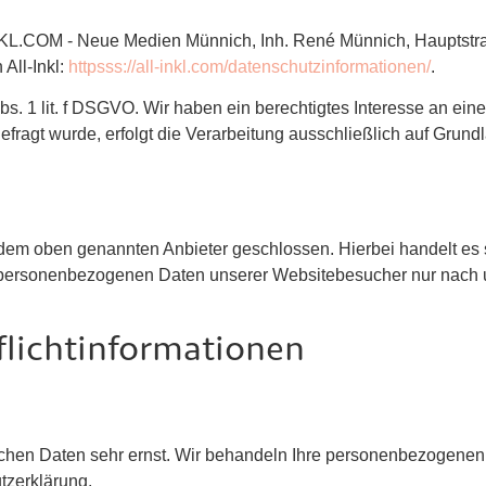
L-INKL.COM - Neue Medien Münnich, Inh. René Münnich, Hauptstr
All-Inkl:
httpsss://all-inkl.com/datenschutzinformationen/
.
Abs. 1 lit. f DSGVO. Wir haben ein berechtigtes Interesse an ein
ragt wurde, erfolgt die Verarbeitung ausschließlich auf Grundla
 dem oben genannten Anbieter geschlossen. Hierbei handelt es 
ie personenbezogenen Daten unserer Websitebesucher nur nach
licht­informationen
lichen Daten sehr ernst. Wir behandeln Ihre personenbezogenen
tzerklärung.