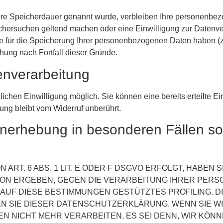
ere Speicherdauer genannt wurde, verbleiben Ihre personenbez
öschersuchen geltend machen oder eine Einwilligung zur Datenve
de für die Speicherung Ihrer personenbezogenen Daten haben (z.
chung nach Fortfall dieser Gründe.
tenverarbeitung
ichen Einwilligung möglich. Sie können eine bereits erteilte Ein
ung bleibt vom Widerruf unberührt.
enerhebung in besonderen Fällen s
T. 6 ABS. 1 LIT. E ODER F DSGVO ERFOLGT, HABEN S
TION ERGEBEN, GEGEN DIE VERARBEITUNG IHRER PE
N AUF DIESE BESTIMMUNGEN GESTÜTZTES PROFILING. 
EN SIE DIESER DATENSCHUTZERKLÄRUNG. WENN SIE 
N NICHT MEHR VERARBEITEN, ES SEI DENN, WIR KÖ